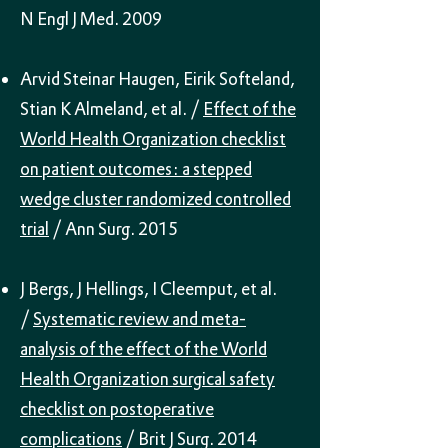
N Engl J Med. 2009
Arvid Steinar Haugen, Eirik Softeland,
Stian K Almeland, et al. /
Effect of the
World Health Organization checklist
on patient outcomes: a stepped
wedge cluster randomized controlled
trial
/ Ann Surg. 2015
J Bergs, J Hellings, I Cleemput, et al.
/
Systematic review and meta-
analysis of the effect of the World
Health Organization surgical safety
checklist on postoperative
complications
/ Brit J Surg. 2014