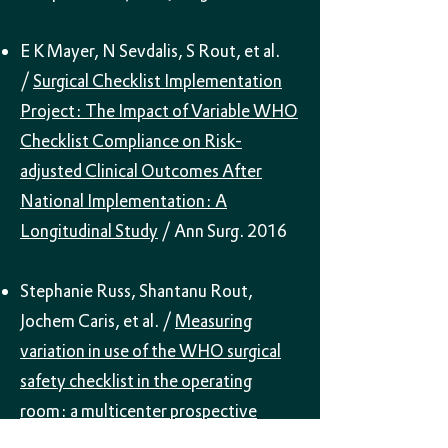
E K Mayer, N Sevdalis, S Rout, et al.
/
Surgical Checklist Implementation
Project: The Impact of Variable WHO
Checklist Compliance on Risk-
adjusted Clinical Outcomes After
National Implementation: A
Longitudinal Study
/ Ann Surg. 2016
Stephanie Russ, Shantanu Rout,
Jochem Caris, et al. /
Measuring
variation in use of the WHO surgical
safety checklist in the operating
room: a multicenter prospective
cross-sectional study
/ J Am Coll Surg.